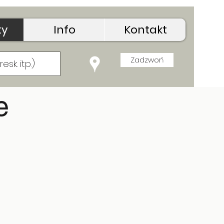
ty
Info
Kontakt
Zadzwoń
e