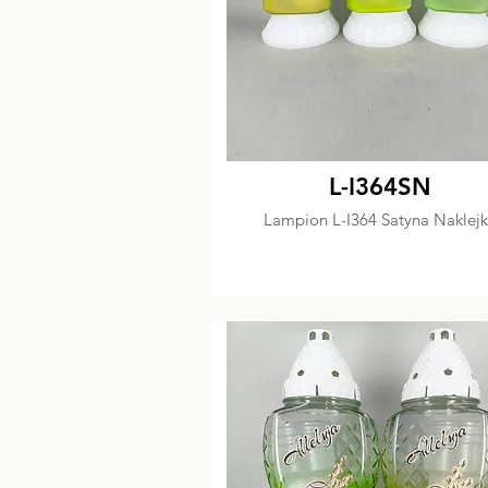
L-I364SN
Lampion L-I364 Satyna Naklej