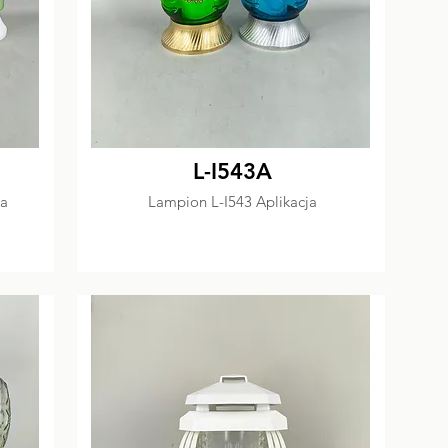
L-I543A
ka
Lampion L-I543 Aplikacja