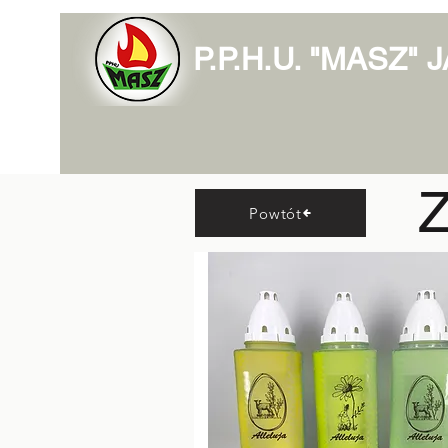
P.P.H.U. "MASZ"
Z
Powtót