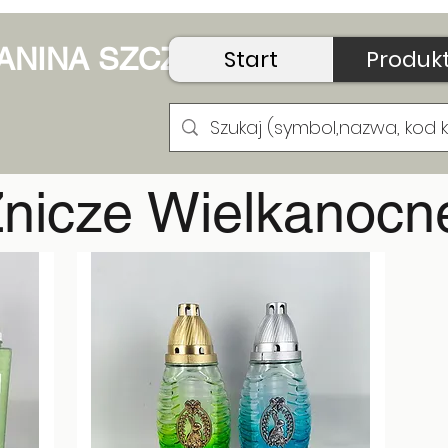
 JANINA SZCZUDŁO
Start
Produk
nicze Wielkanocn