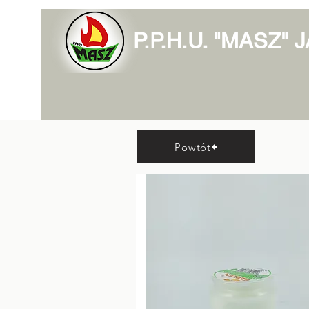
P.P.H.U. "MASZ"
Powtót