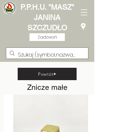
P.P.H.U. "MASZ"
JANINA
SZCZUDŁO
Zadzwoń
Powtót
Znicze małe