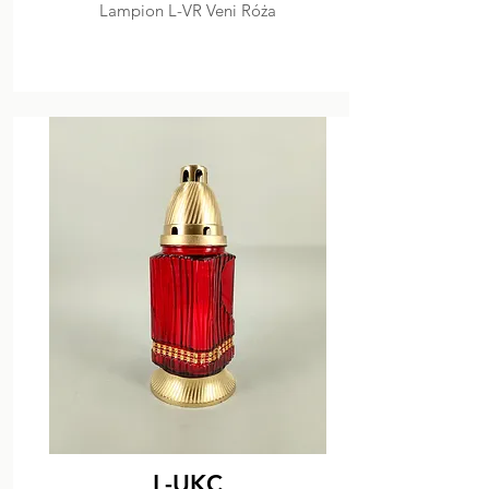
Lampion L-VR Veni Róża
L-UKC