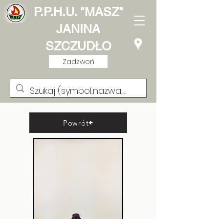
P.P.H.U. "MASZ"
JANINA
SZCZUDŁO
Zadzwoń
Powrót
Lampion Kwadracik
Cyrkonia