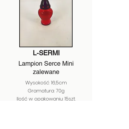
L-SERMI
Lampion Serce Mini
zalewane
Wysokość: 16,5cm
Gramatura: 70g
Ilość w opakowaniu: 15szt.
Ilość na palecie: 1560szt.
EAN:
5908279753083