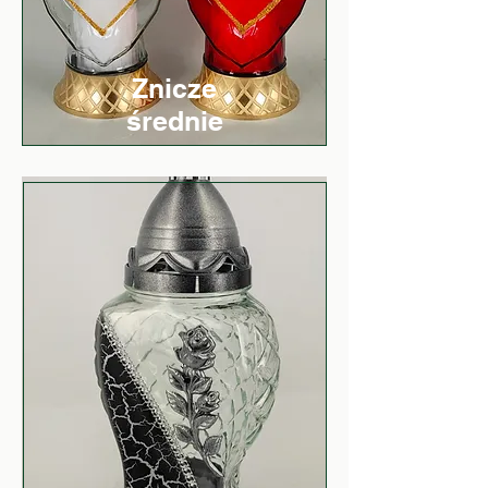
Znicze
średnie