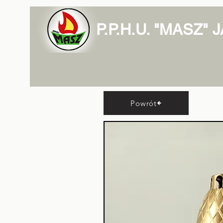
P.P.H.U. "MASZ"
Lam
Powrót