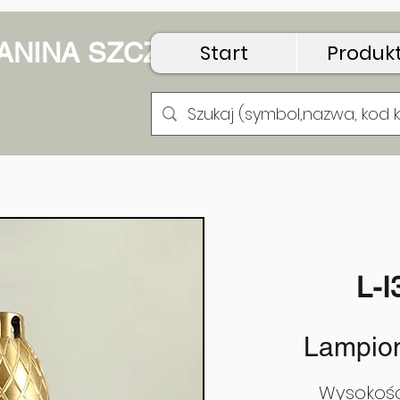
 JANINA SZCZUDŁO
Start
Produk
pion Kwadracik Cyrk
L-I
Lampion
Wysokość