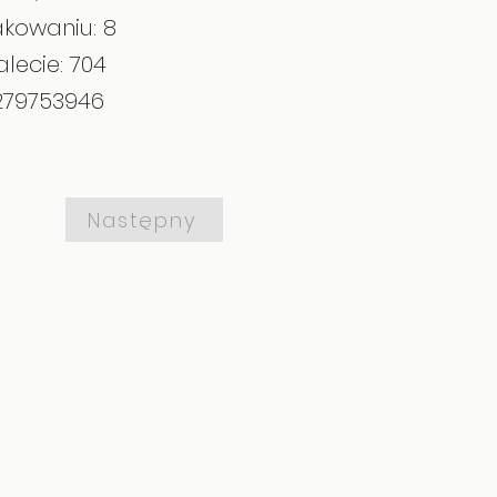
akowaniu: 8
alecie: 704
279753946
Następny