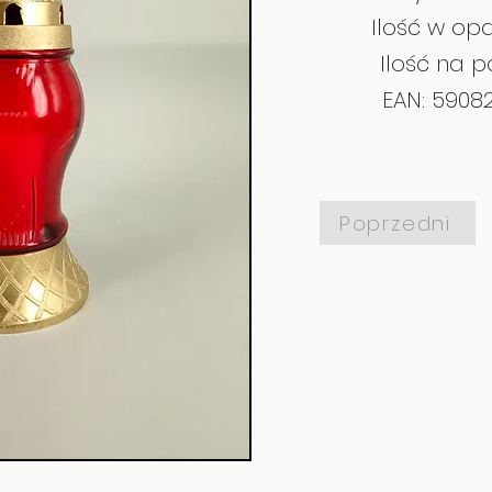
Ilość w op
Ilość na p
EAN: 5908
Poprzedni