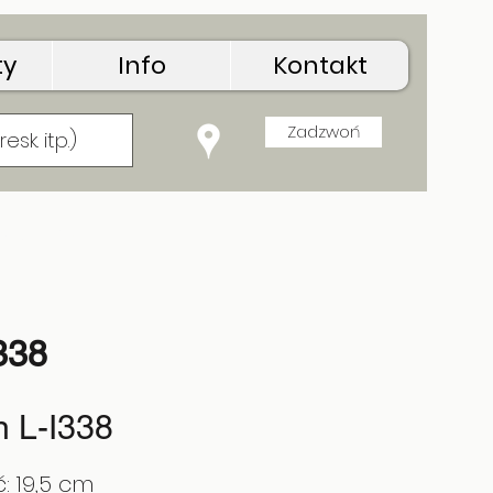
ty
Info
Kontakt
Zadzwoń
onia
338
 L-I338
: 19,5 cm