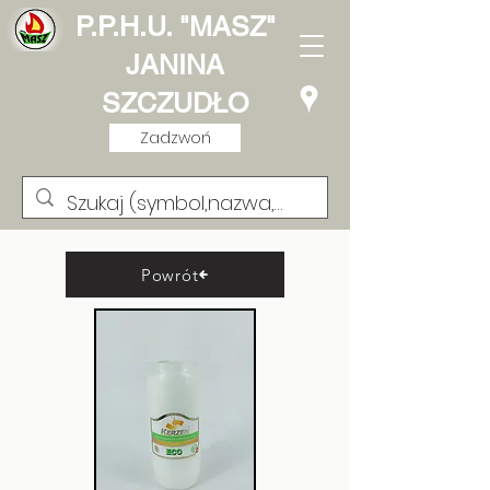
P.P.H.U. "MASZ"
JANINA
SZCZUDŁO
Zadzwoń
Powrót