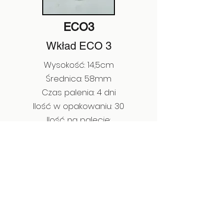
ECO3
Wkład ECO 3
Wysokość: 14,5cm
Średnica: 58mm
Czas palenia: 4 dni
Ilość w opakowaniu: 30
Ilość na palecie:
EAN:
5902814678534
Poprzedni
Następny
Kontakt