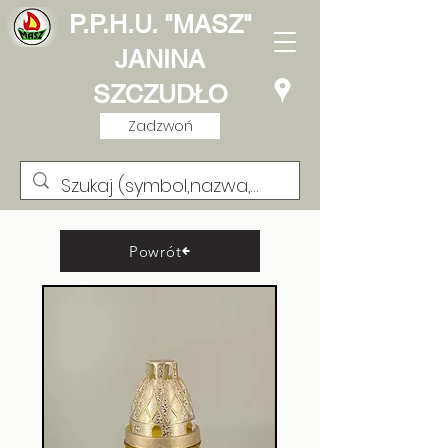
P.P.H.U. "MASZ"
JANINA
SZCZUDŁO
Zadzwoń
Powrót