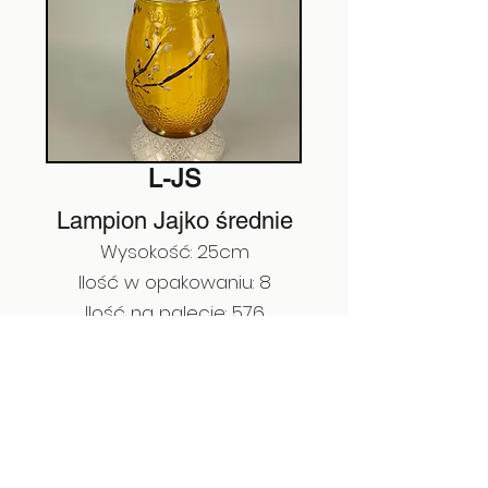
L-JS
Lampion Jajko średnie
Wysokość: 25cm
Ilość w opakowaniu: 8
Ilość na palecie: 576
EAN:
5908279750037
Poprzedni
Następny