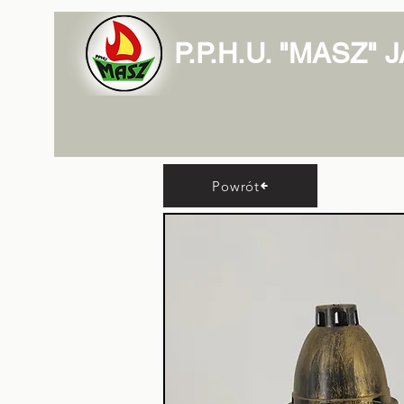
P.P.H.U. "MASZ"
Powrót