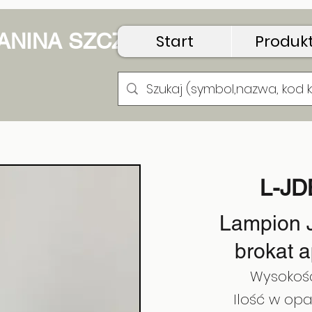
 JANINA SZCZUDŁO
Start
Produk
L-JD
Lampion 
brokat a
Wysokoś
Ilość w opa