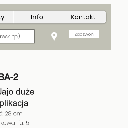
ty
Info
Kontakt
Zadzwoń
BA-2
Jajo duże
plikacja
ć: 28 cm
kowaniu: 5