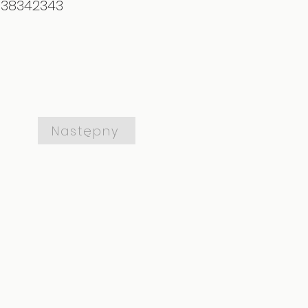
838342343
Następny