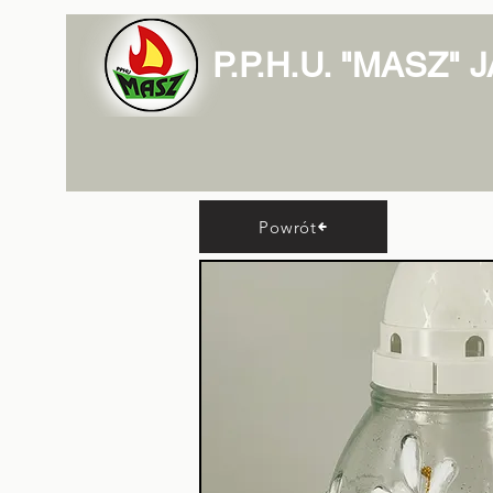
P.P.H.U. "MASZ"
Powrót