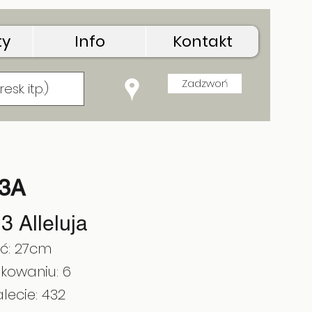
ty
Info
Kontakt
Zadzwoń
J3A
3 Alleluja
ć: 27cm
kowaniu: 6
lecie: 432