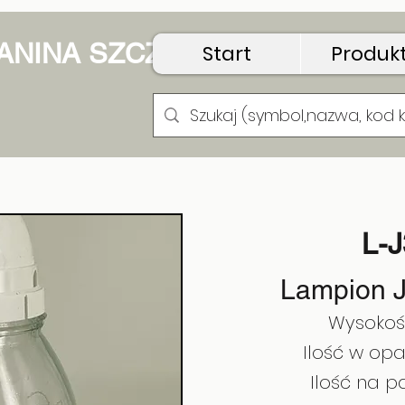
 JANINA SZCZUDŁO
Start
Produk
L-
Lampion J
Wysokoś
Ilość w opa
Ilość na pa