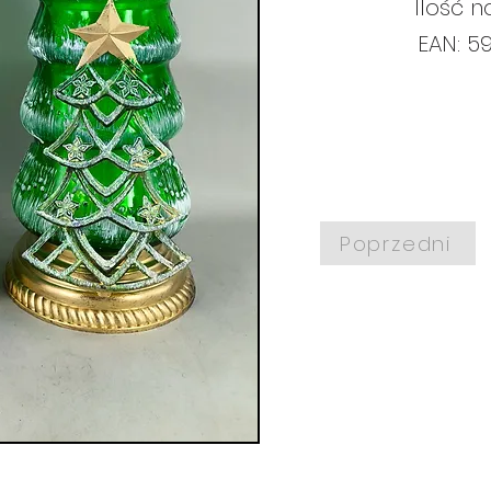
Ilość n
EAN: 5
Poprzedni