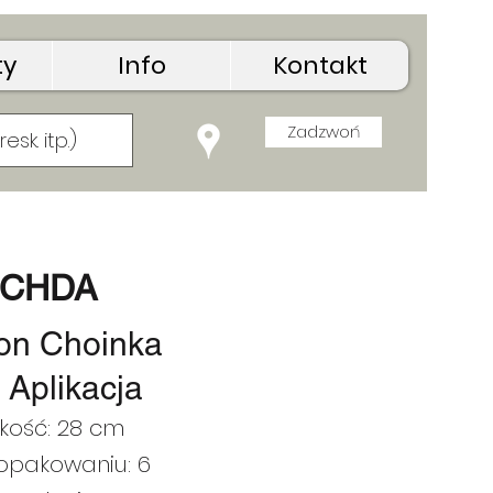
ty
Info
Kontakt
Zadzwoń
-CHDA
on Choinka
 Aplikacja
kość: 28 cm
 opakowaniu: 6