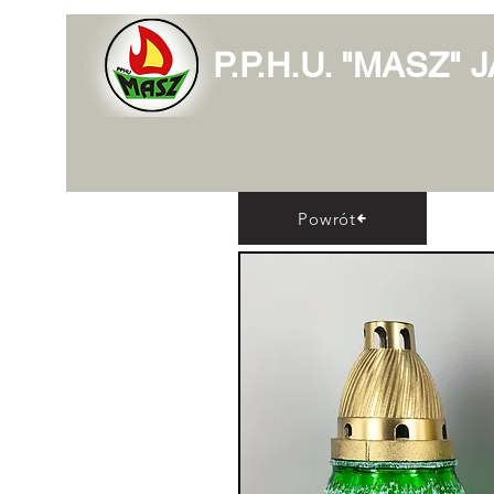
P.P.H.U. "MASZ"
Powrót