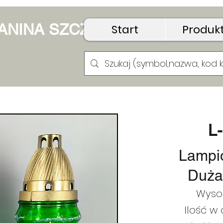
 JANINA SZCZUDŁO
Start
Produk
L
Lampi
Duża
Wyso
Ilość w