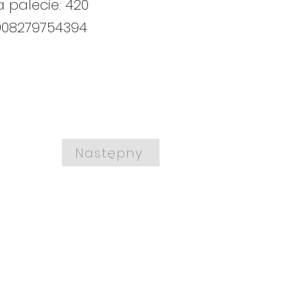
a palecie: 420
908279754394
Następny