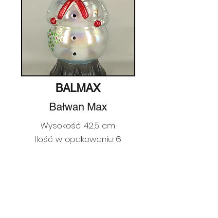
BALMAX
Bałwan Max
Wysokość: 42,5 cm
Ilość w opakowaniu: 6
Ilość na palecie: 150
EAN:
5907563612877
Poprzedni
Następny