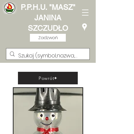
P.P.H.U. "MASZ"
JANINA
SZCZUDŁO
Zadzwoń
Powrót