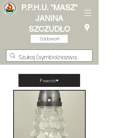
P.P.H.U. "MASZ"
JANINA
SZCZUDŁO
Zadzwoń
Powrót