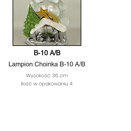
B-10 A/B
Lampion Choinka B-10 A/B
Wysokość: 36 cm
Ilość w opakowaniu: 4
Ilość na palecie: 144
EAN:
5901686201360
Poprzedni
Następny