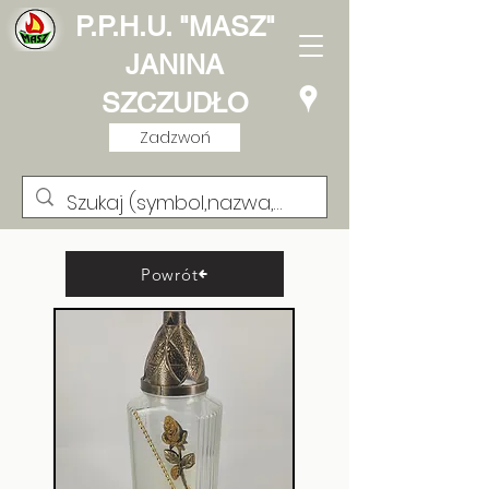
P.P.H.U. "MASZ"
JANINA
SZCZUDŁO
Zadzwoń
Powrót
Lampion Kwadracik
Cyrkonia