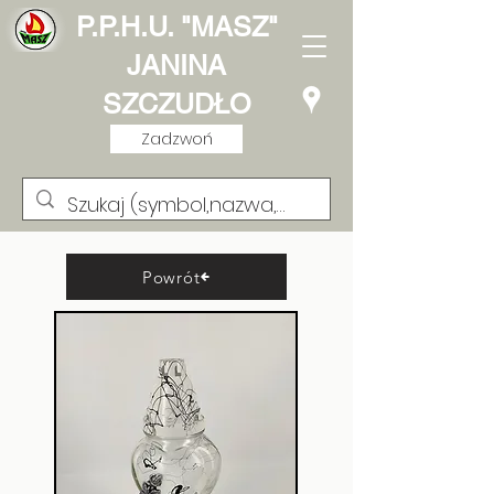
P.P.H.U. "MASZ"
JANINA
SZCZUDŁO
Zadzwoń
Powrót
Lampion Kwadracik
Cyrkonia