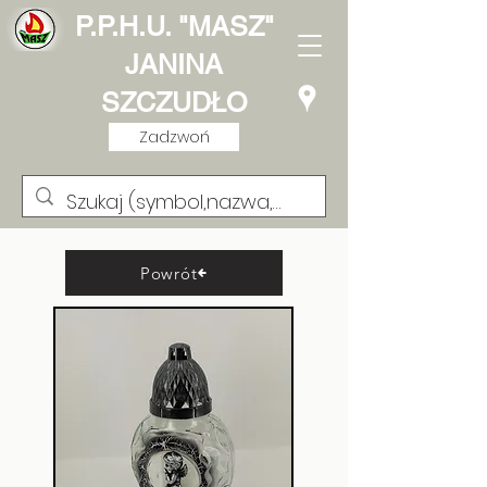
P.P.H.U. "MASZ"
JANINA
SZCZUDŁO
Zadzwoń
Powrót
Lampion Kwadracik
Cyrkonia