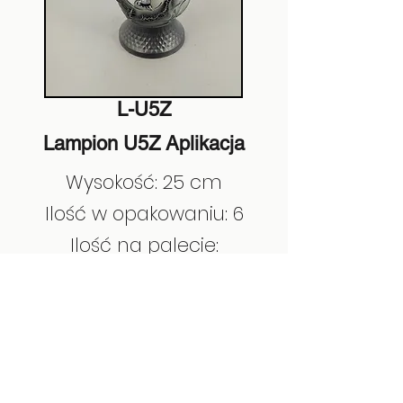
L-U5Z
Lampion U5Z Aplikacja
Wysokość: 25 cm
Ilość w opakowaniu: 6
Ilość na palecie:
EAN:
5908279757319
Poprzedni
Następny