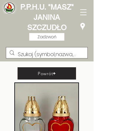
P.P.H.U. "MASZ"
JANINA
SZCZUDŁO
Zadzwoń
Powrót
Lampion Kwadracik
Cyrkonia