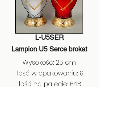
L-U5SER
Lampion U5 Serce brokat
Wysokość: 25 cm
Ilość w opakowaniu: 9
Ilość na palecie: 648
EAN:
5908279755384
Poprzedni
Następny