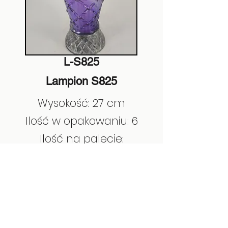
L-S825
Lampion S825
Wysokość: 27 cm
Ilość w opakowaniu: 6
Ilość na palecie:
EAN:
5908279755155
Poprzedni
Następny