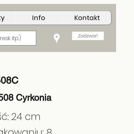
ty
Info
Kontakt
Zadzwoń
onia
508C
508 Cyrkonia
ć: 24 cm
akowaniu: 8