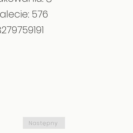
alecie: 576
8279759191
Następny