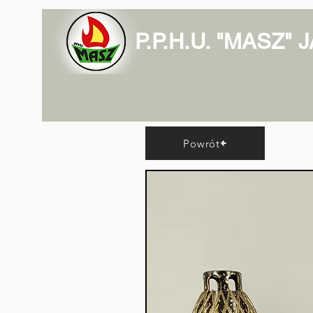
P.P.H.U. "MASZ"
Lam
Powrót