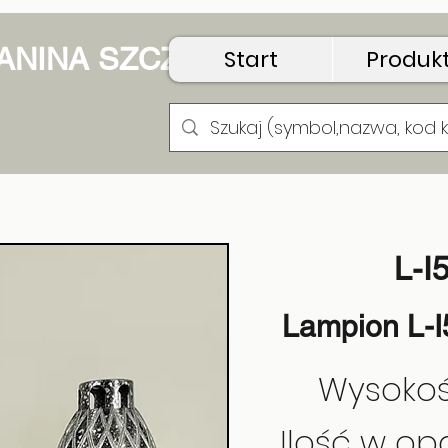
 JANINA SZCZUDŁO
Start
Produk
pion Kwadracik Cyrk
L-I
Lampion L-I
Wysokoś
Ilość w op