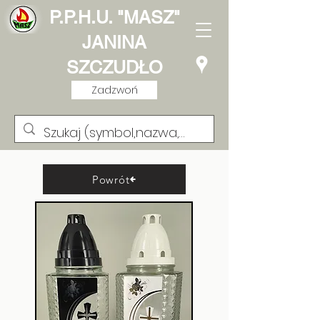
P.P.H.U. "MASZ"
JANINA
SZCZUDŁO
Zadzwoń
Powrót
Lampion Kwadracik
Cyrkonia