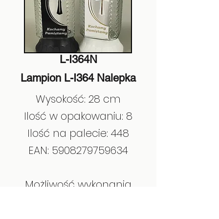
L-I364N
Lampion L-I364 Nalepka
Wysokość: 28 cm
Ilość w opakowaniu: 8
Ilość na palecie: 448
EAN:
5908279759634
Możliwość wykonania
naklejek w różnych
wzorach, napisach i języku.