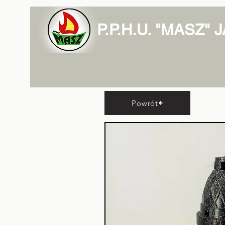
P.P.H.U. "MASZ"
Lam
Powrót