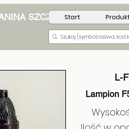
 JANINA SZCZUDŁO
Start
Produk
pion Kwadracik Cyrk
L-
Lampion F5
Wysokoś
Ilość w op