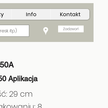
ty
Info
Kontakt
Zadzwoń
onia
F50A
0 Aplikacja
ć: 29 cm
akowaniu: 8