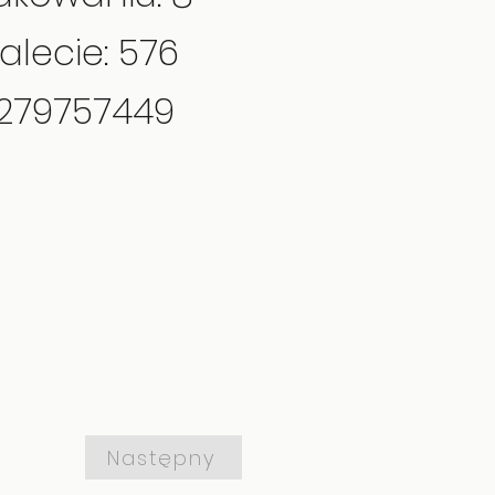
alecie: 576
8279757449
Następny