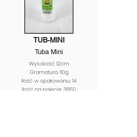
TUB-MINI
Tuba Mini
Wysokość: 12cm
Gramatura: 110g
Ilość w opakowaniu: 14
Ilość na palecie: 3850
EAN:
5908279750266
Poprzedni
Następny