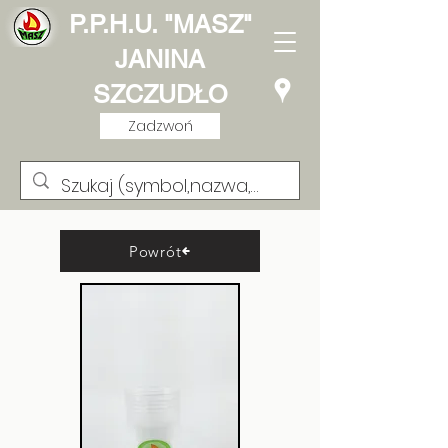
P.P.H.U. "MASZ"
JANINA
SZCZUDŁO
Zadzwoń
Powrót