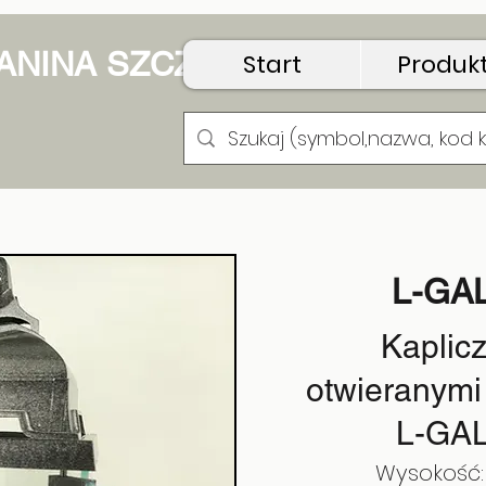
 JANINA SZCZUDŁO
Start
Produk
L-GA
Kaplicz
otwieranymi
L-GA
Wysokość