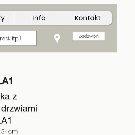
ty
Info
Kontakt
Zadzwoń
LA1
ka z
 drzwiami
LA1
: 34cm