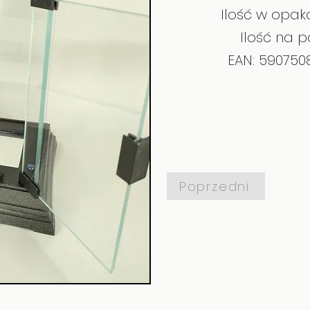
Ilość w opak
Ilość na p
EAN: 59075
Poprzedni