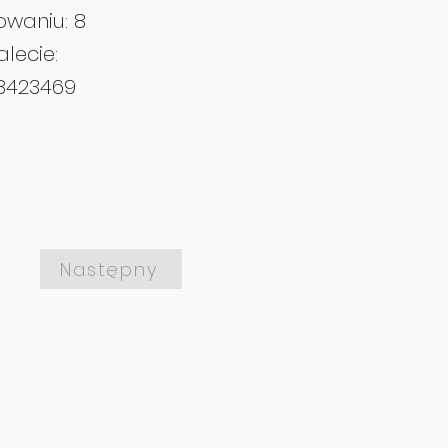
owaniu: 8
alecie:
08423469
Następny