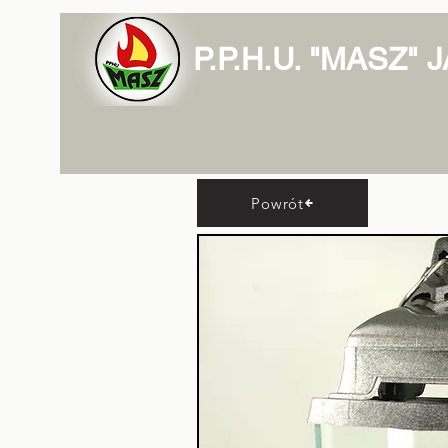
P.P.H.U. "MASZ"
Powrót