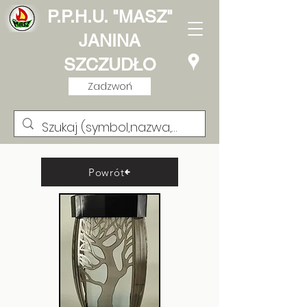
P.P.H.U. "MASZ"
JANINA
SZCZUDŁO
Zadzwoń
Powrót