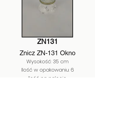
ZN131
Znicz ZN-131 Okno
Wysokość: 35 cm
Ilość w opakowaniu: 6
Ilość na palecie:
EAN:
5903641121286
Poprzedni
Następny